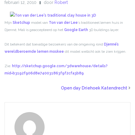
februari 12, 2010
door
Robert
Mijn
Sketchup
model van
Ton van der Lee
’s traditioneel lemen huis in
Djenné, Mali is geaccepteerd op het
Google Earth
3D buildings layer.
Dit betekent dat toevallige bezoekers van de omgeving rond
Djenné’s
wereldberoemde lemen moskee
dit model wellicht ook te zien krijgen.
Zie:
http://sketchup.google.com/3dwarehouse/details?
mid=b3192f906d8e740031863f9f2cfa3b89
Open day Driehoek Katendrecht